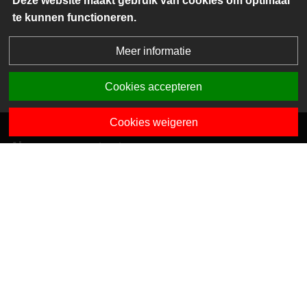
Deze website maakt gebruik van cookies om optimaal
te kunnen functioneren.
Meer informatie
Cookies accepteren
Cookies weigeren
Algemene contactgegevens
Van Dedemstraat 6 B-C
1624 NN Hoorn
0229-743743
info@sciogroep.nl
Onze kindcentra