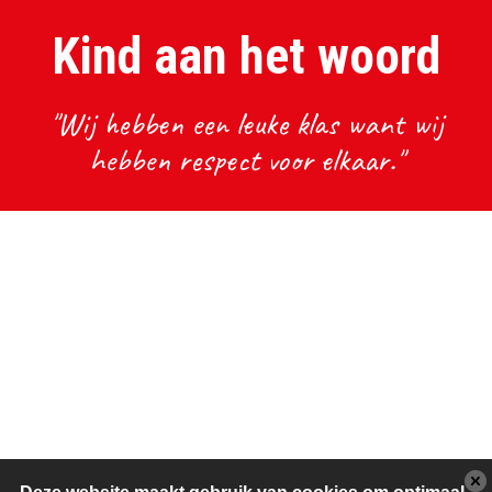
Kind aan het woord
"Wij hebben een leuke klas want wij
hebben respect voor elkaar."