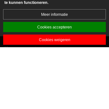
te kunnen functioneren.
Meer informatie
Cookies accepteren
Cookies weigeren
Algemene contactgegevens
Van Dedemstraat 6 B-C
1624 NN Hoorn
0229-743743
info@sciogroep.nl
Onze kindcentra