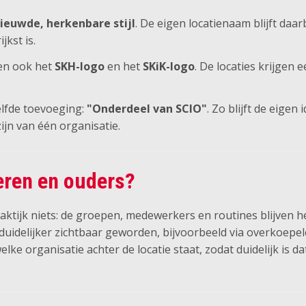
ieuwde, herkenbare stijl
. De eigen locatienaam blijft daar
kst is.
en ook het
SKH-logo
en het
SKiK-logo
. De locaties krijgen
lfde toevoeging:
"Onderdeel van SCIO"
. Zo blijft de eigen 
 zijn van één organisatie.
eren en ouders?
aktijk niets: de groepen, medewerkers en routines blijven he
s duidelijker zichtbaar geworden, bijvoorbeeld via overkoep
ke organisatie achter de locatie staat, zodat duidelijk is dat