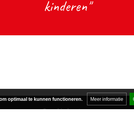
kinderen"
om optimaal te kunnen functioneren.
Meer informatie
Onze kindcentra
743
groep.nl