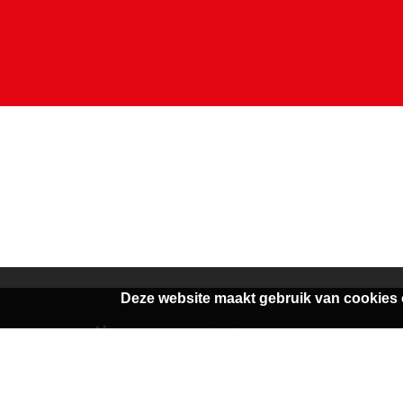
Deze website maakt gebruik van cookies 
Algemene contactgegevens
Van Dedemstraat 6 B-C
0229-743
1624 NN Hoorn
info@scio