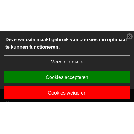
Deze website maakt gebruik van cookies om optimaal
te kunnen functioneren.
Meer informatie
Cookies accepteren
Cookies weigeren
Algemene contactgegevens
Van Dedemstraat 6 B-C
1624 NN Hoorn
0229-743743