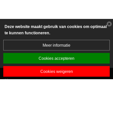
Deze website maakt gebruik van cookies om optimaal
te kunnen functioneren.
Meer informatie
Cookies accepteren
Cookies weigeren
Algemene contactgegevens
Van Dedemstraat 6 B-C
1624 NN Hoorn
0229-743743
info@sciogroep.nl