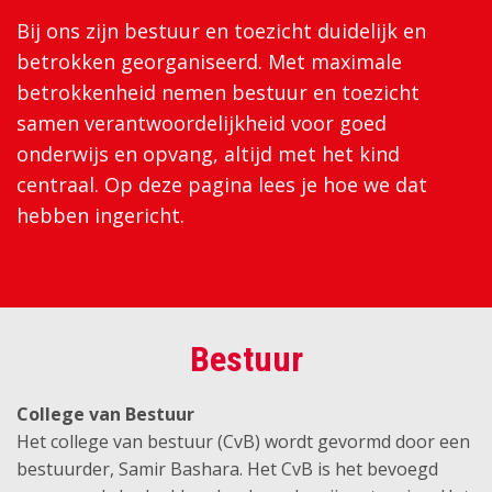
Bij ons zijn bestuur en toezicht duidelijk en
betrokken georganiseerd. Met maximale
betrokkenheid nemen bestuur en toezicht
samen verantwoordelijkheid voor goed
onderwijs en opvang, altijd met het kind
centraal. Op deze pagina lees je hoe we dat
hebben ingericht.
Bestuur
College van Bestuur
Het college van bestuur (CvB) wordt gevormd door een
bestuurder, Samir Bashara. Het CvB is het bevoegd