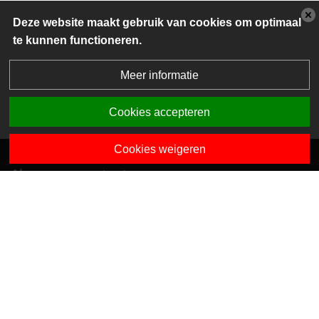
Deze website maakt gebruik van cookies om optimaal
te kunnen functioneren.
Meer informatie
Cookies accepteren
Cookies weigeren
Algemene contactgegevens
Van Dedemstraat 6 B-C
1624 NN Hoorn
0229-743743
info@sciogroep.nl
Onze kindcentra