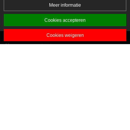
Meer informatie
Cookies accepteren
Cookies weigeren
Algemene contactgegevens
Van Dedemstraat 6 B-C
1624 NN Hoorn
0229-743743
info@sciogroep.nl
Onze kindcentra
Privacy
Algemene voorwaarden