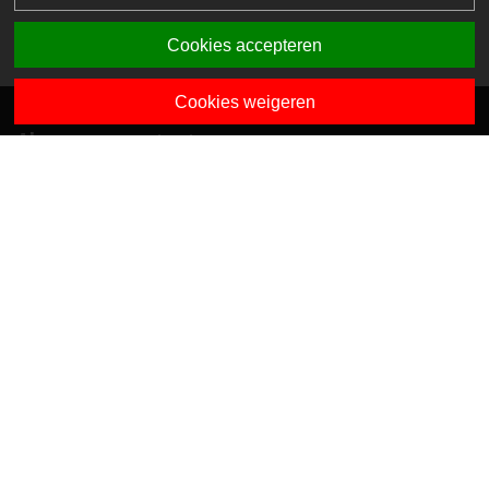
Cookies accepteren
Cookies weigeren
Algemene contactgegevens
Van Dedemstraat 6 B-C
1624 NN Hoorn
0229-743743
info@sciogroep.nl
Onze kindcentra
Privacy
Algemene voorwaarden