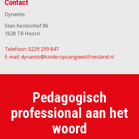
Contact
Dynamis
Stan Kentonhof 86
1628 TR Hoorn
Telefoon: 0229 299 847
E-mail: dynamis@kinderopvangwestfriesland.nl
Pedagogisch
professional aan het
woord