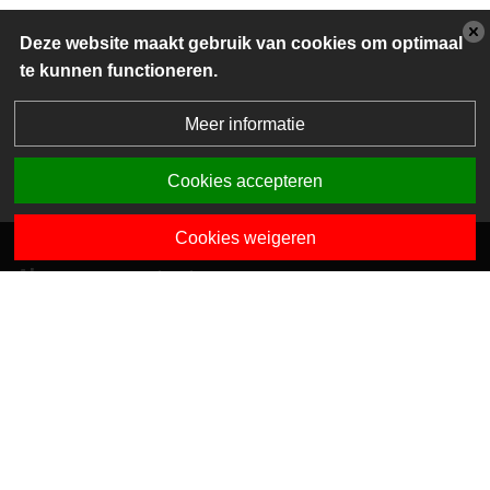
Deze website maakt gebruik van cookies om optimaal
te kunnen functioneren.
Meer informatie
Cookies accepteren
Cookies weigeren
Algemene contactgegevens
Van Dedemstraat 6 B-C
1624 NN Hoorn
0229-743743
info@sciogroep.nl
Onze kindcentra