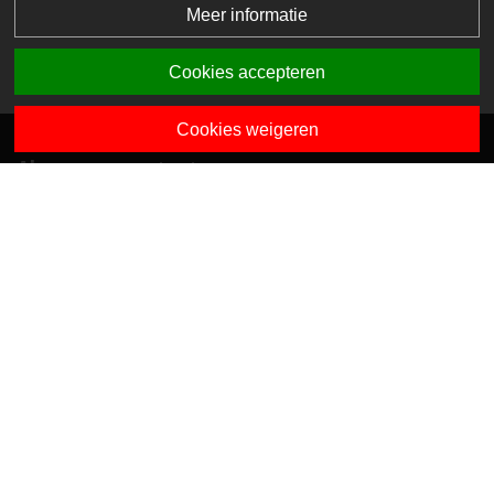
Meer informatie
Cookies accepteren
Cookies weigeren
Algemene contactgegevens
Van Dedemstraat 6 B-C
1624 NN Hoorn
0229-743743
info@sciogroep.nl
Onze kindcentra
Privacy
Algemene voorwaarden