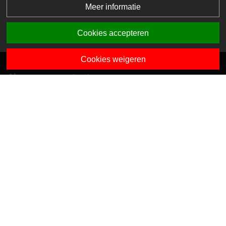
Meer informatie
Cookies accepteren
Cookies weigeren
Algemene contactgegevens
Van Dedemstraat 6 B-C
1624 NN Hoorn
0229-743743
info@sciogroep.nl
Onze kindcentra
Privacy
Algemene voorwaarden