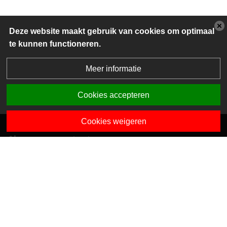
Deze website maakt gebruik van cookies om optimaal
te kunnen functioneren.
Meer informatie
Cookies accepteren
Cookies weigeren
Algemene contactgegevens
Van Dedemstraat 6 B-C
1624 NN Hoorn
0229-743743
info@sciogroep.nl
Onze kindcentra