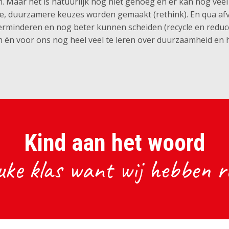
n. Maar het is natuurlijk nog niet genoeg en er kan nog vee
 duurzamere keuzes worden gemaakt (rethink). En qua afval
erminderen en nog beter kunnen scheiden (recycle en reduc
n én voor ons nog heel veel te leren over duurzaamheid en 
Kind aan het woord
uke klas want wij hebben re