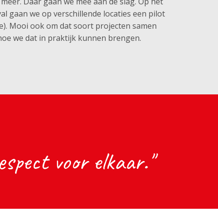
l meer. Daar gaan we mee aan de slag. Op het
 gaan we op verschillende locaties een pilot
e). Mooi ook om dat soort projecten samen
hoe we dat in praktijk kunnen brengen.
spect voor elkaar."