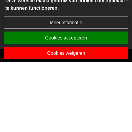
Deze website maakt gebruik van cookies om optimaal
te kunnen functioneren.
Meer informatie
Cookies accepteren
Cookies weigeren
Algemene contactgegevens
Van Dedemstraat 6 B-C
1624 NN Hoorn
0229-743743
info@sciogroep.nl
Onze kindcentra