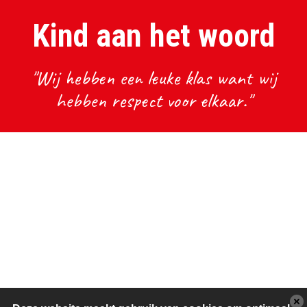
Kind aan het woord
"Wij hebben een leuke klas want wij
hebben respect voor elkaar."