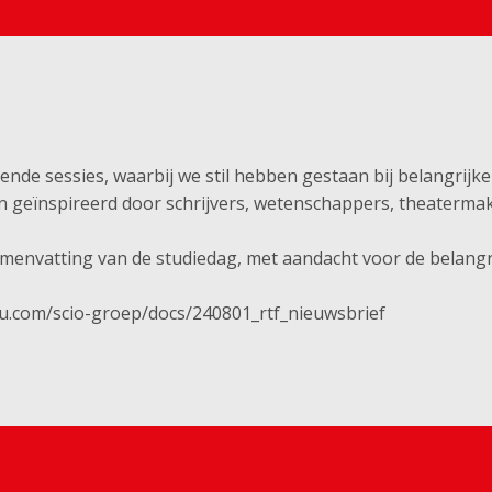
nde sessies, waarbij we stil hebben gestaan bij belangrijk
n geïnspireerd door schrijvers, wetenschappers, theaterma
samenvatting van de studiedag, met aandacht voor de belang
suu.com/scio-groep/docs/240801_rtf_nieuwsbrief