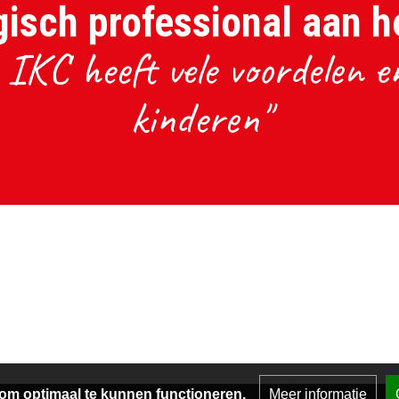
isch professional aan h
IKC heeft vele voordelen en
kinderen"
om optimaal te kunnen functioneren.
Meer informatie