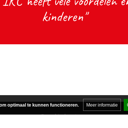
IKC heeft vele voordelen en
kinderen"
om optimaal te kunnen functioneren.
Meer informatie
Onze kindcentra
743