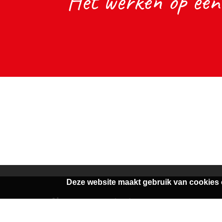
"Het werken op een 
Deze website maakt gebruik van cookies 
Algemene contactgegevens
Van Dedemstraat 6 B-C
0229-743