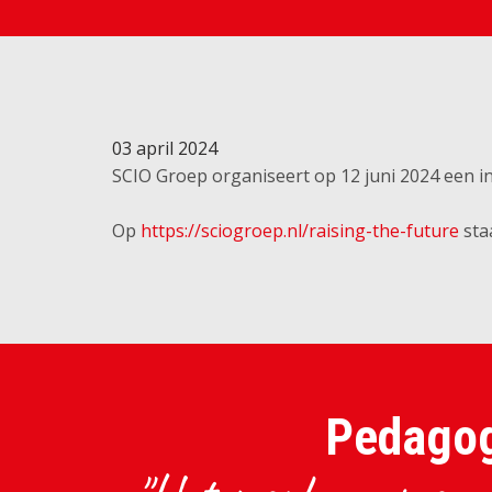
03 april 2024
SCIO Groep organiseert op 12 juni 2024 een in
Op
https://sciogroep.nl/raising-the-future
staa
Pedagog