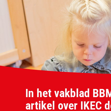
In het vakblad BB
artikel over IKEC 