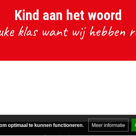
Kind aan het woord
uke klas want wij hebben re
om optimaal te kunnen functioneren.
Meer informatie