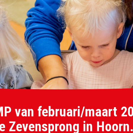
MP van februari/maart 2
de Zevensprong in Hoorn