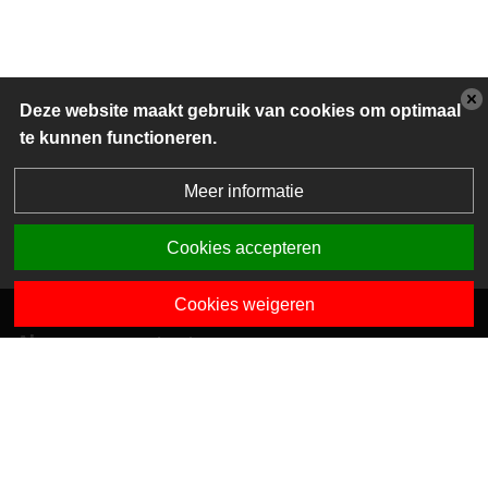
Deze website maakt gebruik van cookies om optimaal
te kunnen functioneren.
Meer informatie
Cookies accepteren
Cookies weigeren
Algemene contactgegevens
Van Dedemstraat 6 B-C
1624 NN Hoorn
0229-743743
info@sciogroep.nl