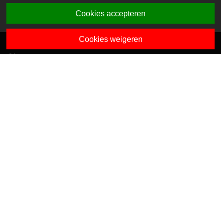
Cookies accepteren
Cookies weigeren
Algemene contactgegevens
Van Dedemstraat 6 B-C
1624 NN Hoorn
0229-743743
info@sciogroep.nl
Onze kindcentra
Privacy
Algemene voorwaarden