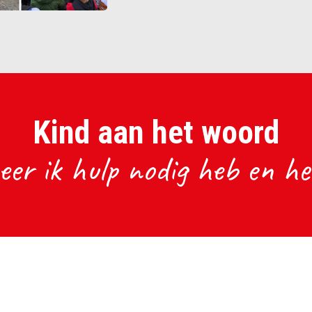
Kind aan het woord
er ik hulp nodig heb en hee