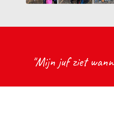
"Mijn juf ziet wanne