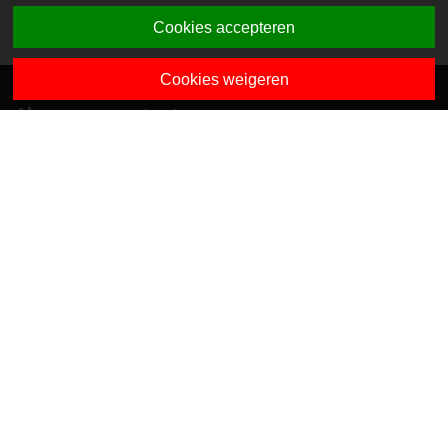
Cookies accepteren
Cookies weigeren
Algemene contactgegevens
Van Dedemstraat 6 B-C
1624 NN Hoorn
0229-743743
info@sciogroep.nl
Onze kindcentra
Privacy
Algemene voorwaarden