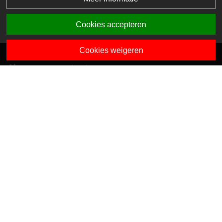
Cookies accepteren
Cookies weigeren
Algemene contactgegevens
Van Dedemstraat 6 B-C
1624 NN Hoorn
0229-743743
info@sciogroep.nl
Onze kindcentra
Privacy
Algemene voorwaarden