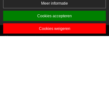
Meer informatie
Cookies accepteren
Cookies weigeren
Algemene contactgegevens
Van Dedemstraat 6 B-C
1624 NN Hoorn
0229-743743
info@sciogroep.nl
Onze kindcentra
Privacy
Algemene voorwaarden