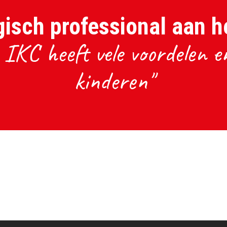
isch professional aan h
IKC heeft vele voordelen en
kinderen"