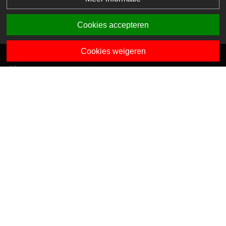
Cookies accepteren
Cookies weigeren
Algemene contactgegevens
Van Dedemstraat 6 B-C
1624 NN Hoorn
0229-743743
info@sciogroep.nl
Onze kindcentra
Privacy
Algemene voorwaarden