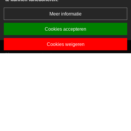
Meer informatie
Cookies accepteren
Cookies weigeren
Algemene contactgegevens
Van Dedemstraat 6 B-C
1624 NN Hoorn
0229-743743
info@sciogroep.nl
Onze kindcentra
Privacy