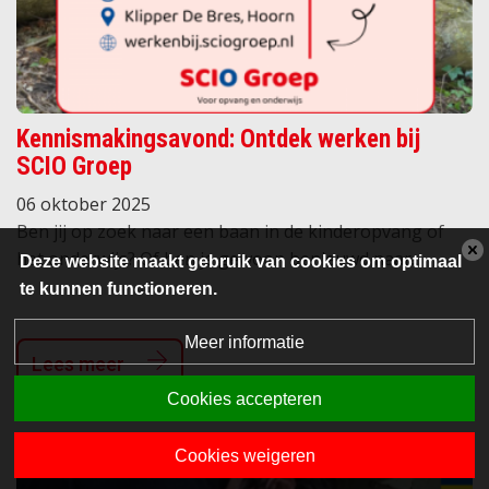
Kennismakingsavond: Ontdek werken bij
SCIO Groep
06 oktober 2025
Ben jij op zoek naar een baan in de kinderopvang of
het onderwijs? Of ben je gewoon benieuwd naar...
Deze website maakt gebruik van cookies om optimaal
te kunnen functioneren.
Meer informatie
Lees meer
Cookies accepteren
Cookies weigeren